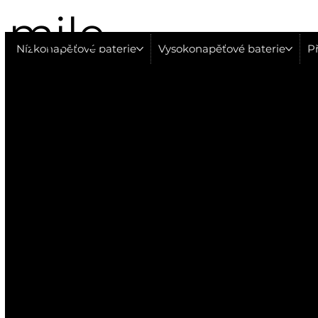
mile
Nízkonapěťové baterie
Vysokonapěťové baterie
Př