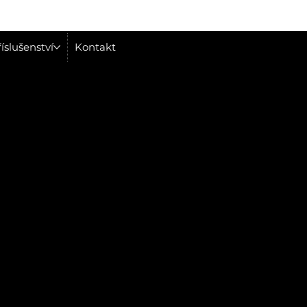
íslušenství
Kontakt
Článek
Zrychlete své 
Revoluce jménem Volt
Více informací