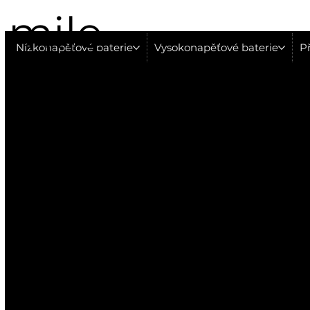
mile
Nízkonapěťové baterie
Vysokonapěťové baterie
Př