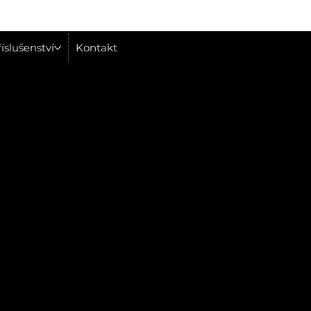
íslušenství
Kontakt
Článek
Zrychlete své 
Revoluce jménem Volt
Více informací