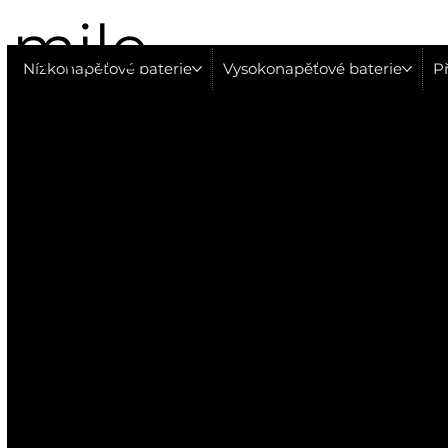
mile
Nízkonapěťové baterie
Vysokonapěťové baterie
Př