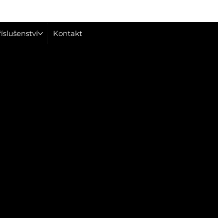
íslušenství
Kontakt
Článek
Zrychlete své 
Revoluce jménem Volt
Více informací